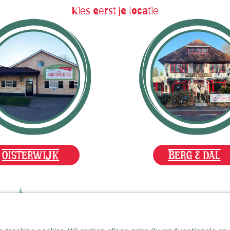
Kies eerst je locatie
OISTERWIJK
BERG & DAL